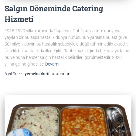
Salgın Döneminde Catering
Hizmeti
1918-1920 yılları arasında “İspanyol Gribi” adıyla tüm dünyaya
yayılan bir bulaşıcı hastalık dünya nüfusunun yarısına bulaştığı ve
50 milyon kişinin bu hastalık sebebiyle öldüğü tahmin edilmektedir.
Üstelik bu hastalık da ilk değildi. Tarihe bakıldığında her yüz yılda bir
bu ve buna benzer salgın hastalık belirtileri görülmektedir. 2020
yılına gelindiğinde ise
Devamı
6 yıl
önce
,
yemeksirketi
tarafından