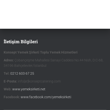
İletişim Bilgileri
Konsept Yemek Şirketi Toplu Yemek Hizmetleri
Adres:
Çobançeşme Mahallesi Sanayi Caddesi No:44 Nish, D:C-68,
34196 Bahçelievler/İstanbul
Tel:
0212 603 67 25
E-Posta:
info[at]konseptcatering.com
Web:
www.yemeksirketi.net
Facebook:
www.facebook.com/yemeksirketi