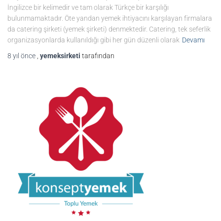
İngilizce bir kelimedir ve tam olarak Türkçe bir karşılığı
bulunmamaktadır. Öte yandan yemek ihtiyacını karşılayan firmalara
da catering şirketi (yemek şirketi) denmektedir. Catering, tek seferlik
organizasyonlarda kullanıldığı gibi her gün düzenli olarak
Devamı
8 yıl
önce
,
yemeksirketi
tarafından