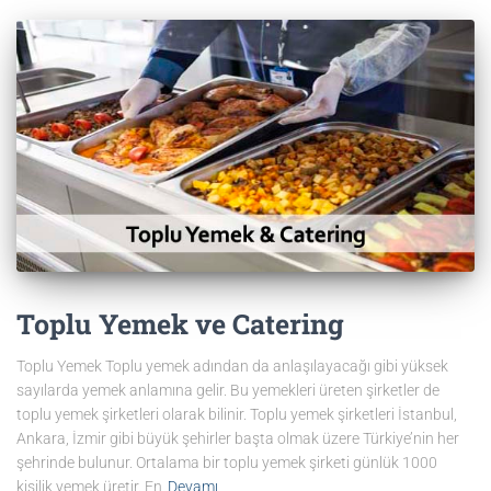
Toplu Yemek ve Catering
Toplu Yemek Toplu yemek adından da anlaşılayacağı gibi yüksek
sayılarda yemek anlamına gelir. Bu yemekleri üreten şirketler de
toplu yemek şirketleri olarak bilinir. Toplu yemek şirketleri İstanbul,
Ankara, İzmir gibi büyük şehirler başta olmak üzere Türkiye’nin her
şehrinde bulunur. Ortalama bir toplu yemek şirketi günlük 1000
kişilik yemek üretir. En
Devamı