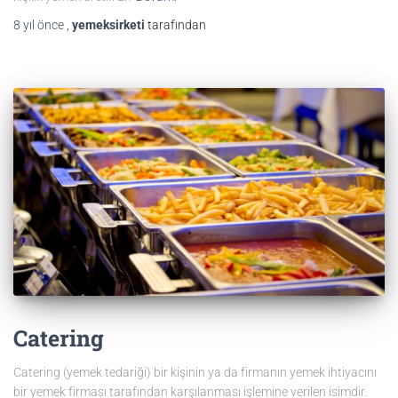
8 yıl
önce
,
yemeksirketi
tarafından
Catering
Catering (yemek tedariği) bir kişinin ya da firmanın yemek ihtiyacını
bir yemek firması tarafından karşılanması işlemine verilen isimdir.