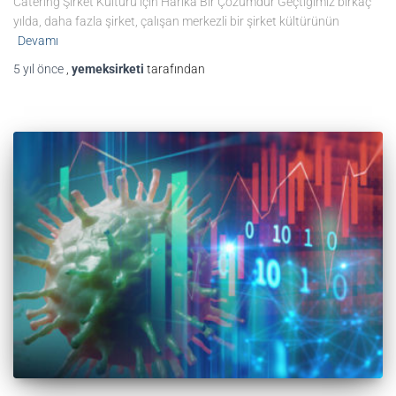
Catering Şirket Kültürü için Harika Bir Çözümdür Geçtiğimiz birkaç
yılda, daha fazla şirket, çalışan merkezli bir şirket kültürünün
Devamı
5 yıl
önce
,
yemeksirketi
tarafından