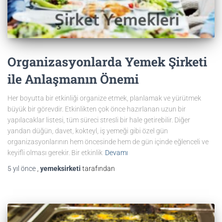
Organizasyonlarda Yemek Şirketi
ile Anlaşmanın Önemi
Her boyutta bir etkinliği organize etmek, planlamak ve yürütmek
büyük bir görevdir. Etkinlikten çok önce hazırlanan uzun bir
yapılacaklar listesi, tüm süreci stresli bir hale getirebilir. Diğer
yandan düğün, davet, kokteyl, iş yemeği gibi özel gün
organizasyonlarının hem öncesinde hem de gün içinde eğlenceli ve
keyifli olması gerekir. Bir etkinlik
Devamı
5 yıl
önce
,
yemeksirketi
tarafından