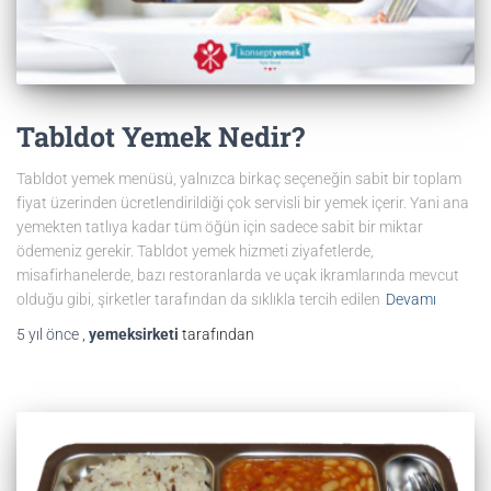
Tabldot Yemek Nedir?
Tabldot yemek menüsü, yalnızca birkaç seçeneğin sabit bir toplam
fiyat üzerinden ücretlendirildiği çok servisli bir yemek içerir. Yani ana
yemekten tatlıya kadar tüm öğün için sadece sabit bir miktar
ödemeniz gerekir. Tabldot yemek hizmeti ziyafetlerde,
misafirhanelerde, bazı restoranlarda ve uçak ikramlarında mevcut
olduğu gibi, şirketler tarafından da sıklıkla tercih edilen
Devamı
5 yıl
önce
,
yemeksirketi
tarafından