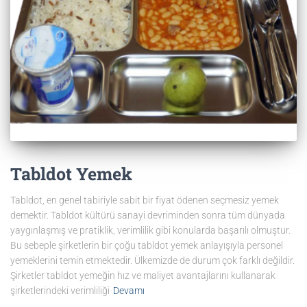
Tabldot Yemek
Tabldot, en genel tabiriyle sabit bir fiyat ödenen seçmesiz yemek
demektir. Tabldot kültürü sanayi devriminden sonra tüm dünyada
yaygınlaşmış ve pratiklik, verimlilik gibi konularda başarılı olmuştur.
Bu sebeple şirketlerin bir çoğu tabldot yemek anlayışıyla personel
yemeklerini temin etmektedir. Ülkemizde de durum çok farklı değildir.
Şirketler tabldot yemeğin hız ve maliyet avantajlarını kullanarak
şirketlerindeki verimliliği
Devamı