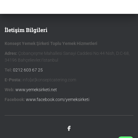
İletişim Bilgileri
Konsept Yemek Şirketi Toplu Yemek Hizmetleri
Adres:
Çobançeşme Mahallesi Sanayi Caddesi No:44 Nish, D:C-68,
34196 Bahçelievler/İstanbul
Tel:
0212 603 67 25
E-Posta:
info[at]konseptcatering.com
Web:
www.yemeksirketi.net
Facebook:
www.facebook.com/yemeksirketi