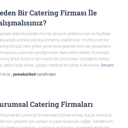
eden Bir Catering Firması İle
alışmalısınız?
 yemek tedarikçisinden hizmet almanın şirketiniz için ne faydalar
layacağı üzerine çok düşünmemiş olabilirsiniz. Profesyonel bir
ering firması, hem şirket yeme-içme giderleri hem de çalışanların
ivasyonu üzerinde sandığınızdan daha etkili olabilir. Kurumsal
ering Şirket Kültürü için Harika Bir Çözümdür Geçtiğimiz birkaç
da, daha fazla şirket, çalışan merkezli bir şirket kültürünün
Devamı
l
önce
,
yemeksirketi
tarafından
urumsal Catering Firmaları
fesyonel bir catering firmasından hizmet almak, küçük ve büyük
ekli tüm şirketler için zaman ve para tasarrufu sağlar. Gerekli tüm
vis öğelerini sağlama, ayarlama ve sorunsuzca teslim etme gibi