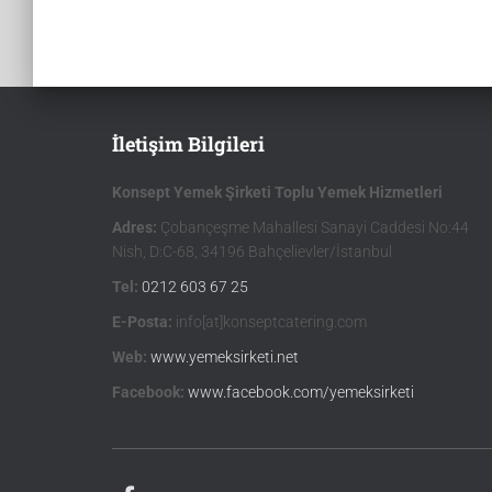
İletişim Bilgileri
Konsept Yemek Şirketi Toplu Yemek Hizmetleri
Adres:
Çobançeşme Mahallesi Sanayi Caddesi No:44
Nish, D:C-68, 34196 Bahçelievler/İstanbul
Tel:
0212 603 67 25
E-Posta:
info[at]konseptcatering.com
Web:
www.yemeksirketi.net
Facebook:
www.facebook.com/yemeksirketi