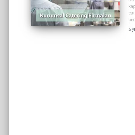
kap
cat
per
5 yı