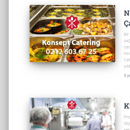
N
Ç
Bir
sağ
cat
mot
Cat
yıl
5 yı
K
Pro
ölç
ser