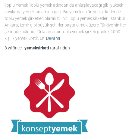
Toplu Yemek Toplu yemek adından da anlaşılayacağı gibi yüksek
sayılarda yemek anlamına gelir. Bu yemekleri üreten şirketler de
toplu yemek şirketleri olarak bilinir. Toplu yemek şirketleri İstanbul,
Ankara, İzmir gibi büyük şehirler başta olmak üzere Türkiye’nin her
şehrinde bulunur. Ortalama bir toplu yemek şirketi günlük 1000
kişilik yemek üretir. En
Devamı
8 yıl
önce
,
yemeksirketi
tarafından