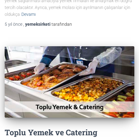
yemek sağlanması amacıyla yemek firmaları ile anlaşmak en doğru
tercih olacaktır. Ayrıca, yemek molası için ayrılmanın çalışanlar için
oldukça
Devamı
5 yıl
önce
,
yemeksirketi
tarafından
Toplu Yemek ve Catering