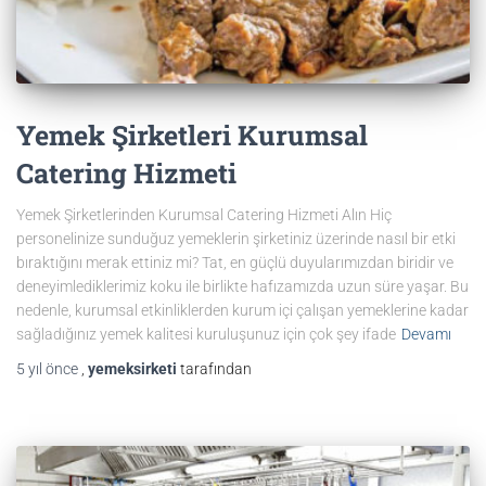
Yemek Şirketleri Kurumsal
Catering Hizmeti
Yemek Şirketlerinden Kurumsal Catering Hizmeti Alın Hiç
personelinize sunduğuz yemeklerin şirketiniz üzerinde nasıl bir etki
bıraktığını merak ettiniz mi? Tat, en güçlü duyularımızdan biridir ve
deneyimlediklerimiz koku ile birlikte hafızamızda uzun süre yaşar. Bu
nedenle, kurumsal etkinliklerden kurum içi çalışan yemeklerine kadar
sağladığınız yemek kalitesi kuruluşunuz için çok şey ifade
Devamı
5 yıl
önce
,
yemeksirketi
tarafından