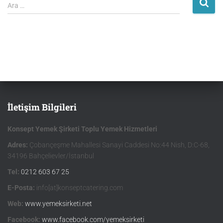
Ara …
İletişim Bilgileri
Konsept Yemek Şirketi Toplu Yemek Hizmetleri
Adres:
Çobançeşme Mahallesi Sanayi Caddesi No:44 Nish, D:C-68,
34196 Bahçelievler/İstanbul
Tel:
0212 603 67 25
E-Posta:
info[at]konseptcatering.com
Web:
www.yemeksirketi.net
Facebook:
www.facebook.com/yemeksirketi