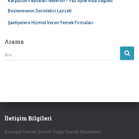
Karpuzun Faydaları Nelerdir? Yaz Aylarında Sağlıklı
Beslenmenin Serinletici Lezzeti
Şantiyelere Hizmet Veren Yemek Firmaları
Arama
A
Ara …
r
a
m
a
:
İletişim Bilgileri
Konsept Yemek Şirketi Toplu Yemek Hizmetleri