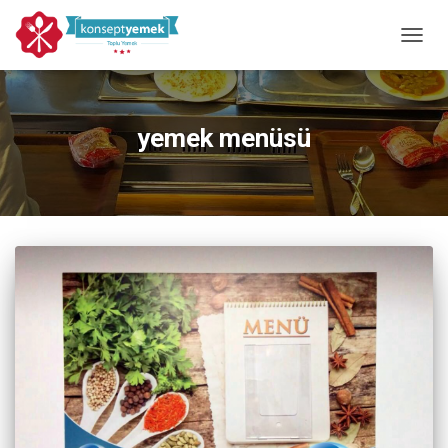
MENÜY
yemek menüsü