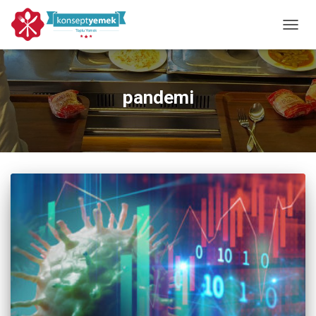
MENÜY
pandemi