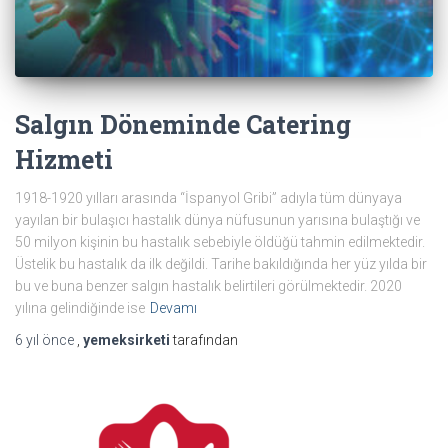
Salgın Döneminde Catering
Hizmeti
1918-1920 yılları arasında “İspanyol Gribi” adıyla tüm dünyaya
yayılan bir bulaşıcı hastalık dünya nüfusunun yarısına bulaştığı ve
50 milyon kişinin bu hastalık sebebiyle öldüğü tahmin edilmektedir.
Üstelik bu hastalık da ilk değildi. Tarihe bakıldığında her yüz yılda bir
bu ve buna benzer salgın hastalık belirtileri görülmektedir. 2020
yılına gelindiğinde ise
Devamı
6 yıl
önce
,
yemeksirketi
tarafından