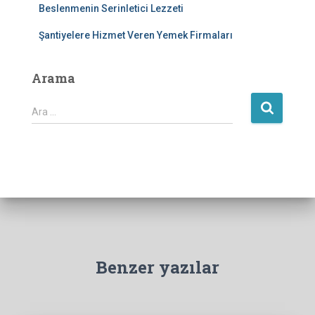
Beslenmenin Serinletici Lezzeti
Şantiyelere Hizmet Veren Yemek Firmaları
Arama
A
Ara …
r
a
m
a
:
Benzer yazılar