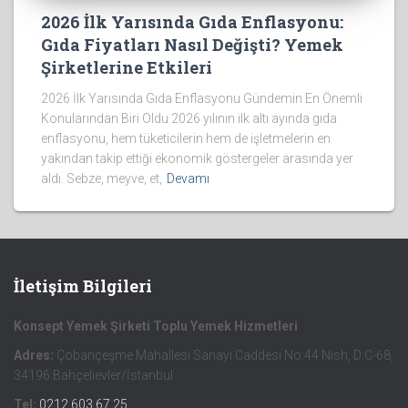
2026 İlk Yarısında Gıda Enflasyonu:
Gıda Fiyatları Nasıl Değişti? Yemek
Şirketlerine Etkileri
2026 İlk Yarısında Gıda Enflasyonu Gündemin En Önemli
Konularından Biri Oldu 2026 yılının ilk altı ayında gıda
enflasyonu, hem tüketicilerin hem de işletmelerin en
yakından takip ettiği ekonomik göstergeler arasında yer
aldı. Sebze, meyve, et,
Devamı
İletişim Bilgileri
Konsept Yemek Şirketi Toplu Yemek Hizmetleri
Adres:
Çobançeşme Mahallesi Sanayi Caddesi No:44 Nish, D:C-68,
34196 Bahçelievler/İstanbul
Tel:
0212 603 67 25