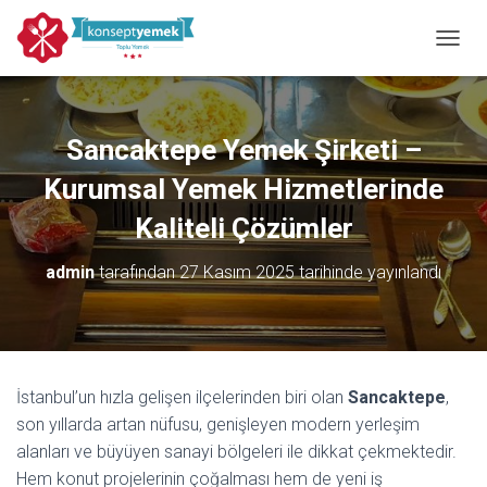
MENÜY
Sancaktepe Yemek Şirketi –
Kurumsal Yemek Hizmetlerinde
Kaliteli Çözümler
admin
tarafından
27 Kasım 2025
tarihinde yayınlandı
İstanbul’un hızla gelişen ilçelerinden biri olan
Sancaktepe
,
son yıllarda artan nüfusu, genişleyen modern yerleşim
alanları ve büyüyen sanayi bölgeleri ile dikkat çekmektedir.
Hem konut projelerinin çoğalması hem de yeni iş