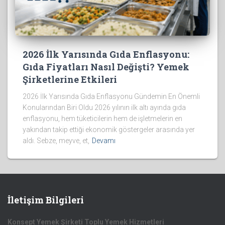
2026 İlk Yarısında Gıda Enflasyonu:
Gıda Fiyatları Nasıl Değişti? Yemek
Şirketlerine Etkileri
2026 İlk Yarısında Gıda Enflasyonu Gündemin En Önemli
Konularından Biri Oldu 2026 yılının ilk altı ayında gıda
enflasyonu, hem tüketicilerin hem de işletmelerin en
yakından takip ettiği ekonomik göstergeler arasında yer
aldı. Sebze, meyve, et,
Devamı
İletişim Bilgileri
Konsept Yemek Şirketi Toplu Yemek Hizmetleri