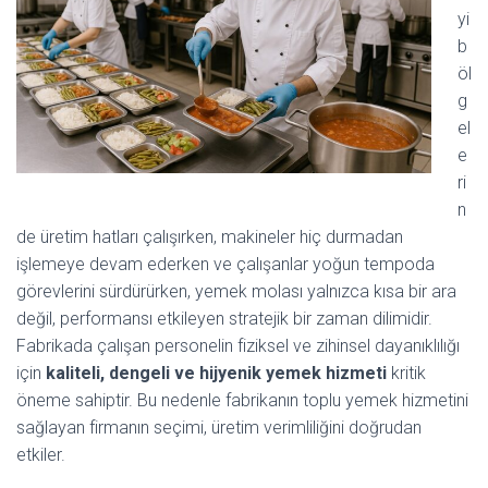
yi
b
öl
g
el
e
ri
n
de üretim hatları çalışırken, makineler hiç durmadan
işlemeye devam ederken ve çalışanlar yoğun tempoda
görevlerini sürdürürken, yemek molası yalnızca kısa bir ara
değil, performansı etkileyen stratejik bir zaman dilimidir.
Fabrikada çalışan personelin fiziksel ve zihinsel dayanıklılığı
için
kaliteli, dengeli ve hijyenik yemek hizmeti
kritik
öneme sahiptir. Bu nedenle fabrikanın toplu yemek hizmetini
sağlayan firmanın seçimi, üretim verimliliğini doğrudan
etkiler.