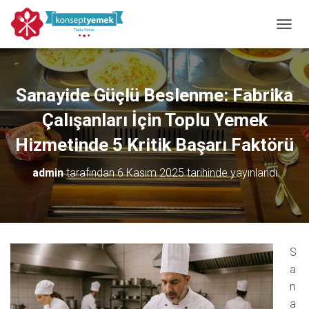
MENÜY
Sanayide Güçlü Beslenme: Fabrika
Çalışanları İçin Toplu Yemek
Hizmetinde 5 Kritik Başarı Faktörü
admin
tarafından
6 Kasım 2025
tarihinde yayınlandı
S
a
n
a