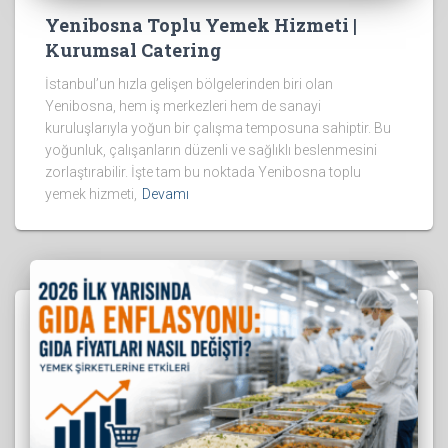
Yenibosna Toplu Yemek Hizmeti |
Kurumsal Catering
İstanbul’un hızla gelişen bölgelerinden biri olan
Yenibosna, hem iş merkezleri hem de sanayi
kuruluşlarıyla yoğun bir çalışma temposuna sahiptir. Bu
yoğunluk, çalışanların düzenli ve sağlıklı beslenmesini
zorlaştırabilir. İşte tam bu noktada Yenibosna toplu
yemek hizmeti,
Devamı