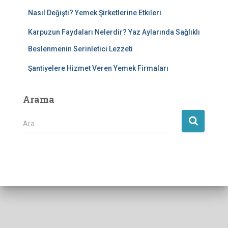
Nasıl Değişti? Yemek Şirketlerine Etkileri
Karpuzun Faydaları Nelerdir? Yaz Aylarında Sağlıklı
Beslenmenin Serinletici Lezzeti
Şantiyelere Hizmet Veren Yemek Firmaları
Arama
A
Ara …
r
a
m
a
: