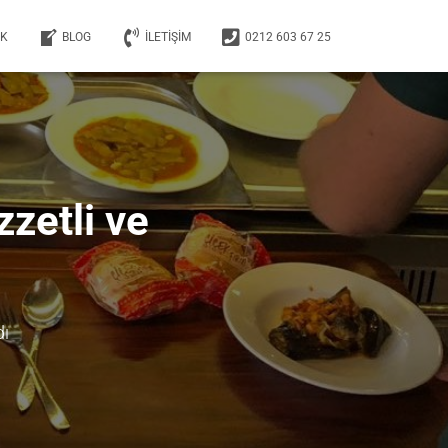
EK
BLOG
İLETIŞIM
0212 603 67 25
zetli ve
dı