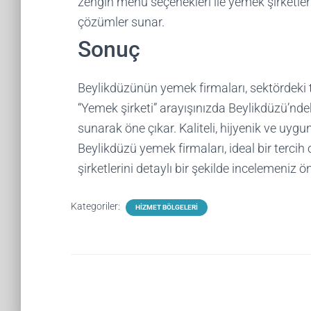
zengin menü seçenekleri ile yemek şirketle
çözümler sunar.
Sonuç
Beylikdüzünün yemek firmaları, sektördeki te
“Yemek şirketi” arayışınızda Beylikdüzü’ndeki
sunarak öne çıkar. Kaliteli, hijyenik ve uygu
Beylikdüzü yemek firmaları, ideal bir tercih 
şirketlerini detaylı bir şekilde incelemeniz öne
Kategoriler:
HIZMET BÖLGELERI