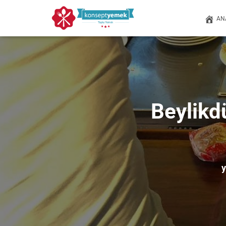
AN
Beylikd
y