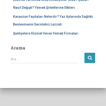
Nasıl Değişti? Yemek Şirketlerine Etkileri
Karpuzun Faydaları Nelerdir? Yaz Aylarında Sağlıklı
Beslenmenin Serinletici Lezzeti
Şantiyelere Hizmet Veren Yemek Firmaları
Arama
A
Ara …
r
a
m
a
: