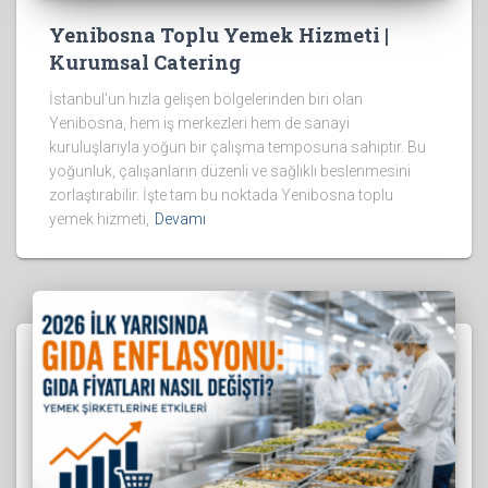
Yenibosna Toplu Yemek Hizmeti |
Kurumsal Catering
İstanbul’un hızla gelişen bölgelerinden biri olan
Yenibosna, hem iş merkezleri hem de sanayi
kuruluşlarıyla yoğun bir çalışma temposuna sahiptir. Bu
yoğunluk, çalışanların düzenli ve sağlıklı beslenmesini
zorlaştırabilir. İşte tam bu noktada Yenibosna toplu
yemek hizmeti,
Devamı