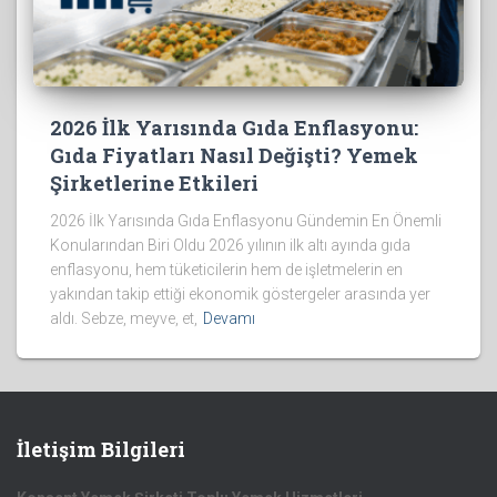
2026 İlk Yarısında Gıda Enflasyonu:
Gıda Fiyatları Nasıl Değişti? Yemek
Şirketlerine Etkileri
2026 İlk Yarısında Gıda Enflasyonu Gündemin En Önemli
Konularından Biri Oldu 2026 yılının ilk altı ayında gıda
enflasyonu, hem tüketicilerin hem de işletmelerin en
yakından takip ettiği ekonomik göstergeler arasında yer
aldı. Sebze, meyve, et,
Devamı
İletişim Bilgileri