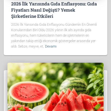
2026 İlk Yarısında Gıda Enflasyonu: Gıda
Fiyatları Nasıl Değişti? Yemek
Şirketlerine Etkileri
2026 İlk Yarısında Gıda Enflasyonu Gündemin En Önemli
Konularından Biri Oldu 2026 yılının ilk altı ayında gıda
enflasyonu, hem tüketicilerin hem de işletmelerin en
yakından takip ettiği ekonomik göstergeler arasında yer
aldı. Sebze, meyve, et,
Devamı