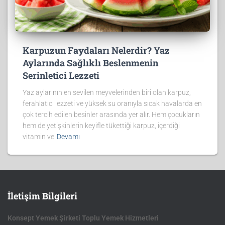
Karpuzun Faydaları Nelerdir? Yaz
Aylarında Sağlıklı Beslenmenin
Serinletici Lezzeti
Yaz aylarının en sevilen meyvelerinden biri olan karpuz,
ferahlatıcı lezzeti ve yüksek su oranıyla sıcak havalarda en
çok tercih edilen besinler arasında yer alır. Hem çocukların
hem de yetişkinlerin keyifle tükettiği karpuz, içerdiği
vitamin ve
Devamı
İletişim Bilgileri
Konsept Yemek Şirketi Toplu Yemek Hizmetleri