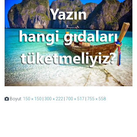
Boyut:
150 × 150
|
300 × 222
|
700 × 517
|
755 × 558