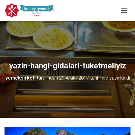
MENÜY
yazin-hangi-gidalari-tuketmeliyiz
yemeksirketi
tarafından
29 Aralık 2017
tarihinde yayınlandı