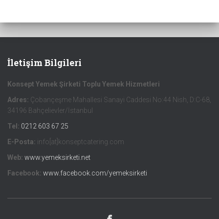
İletişim Bilgileri
Konsept Yemek Şirketi Toplu Yemek Hizmetleri
Adres:
Çobançeşme Mahallesi Sanayi Caddesi No:44 Nish, D:C-68,
34196 Bahçelievler/İstanbul
Tel:
0212 603 67 25
E-Posta:
info[at]konseptcatering.com
Web:
www.yemeksirketi.net
Facebook:
www.facebook.com/yemeksirketi