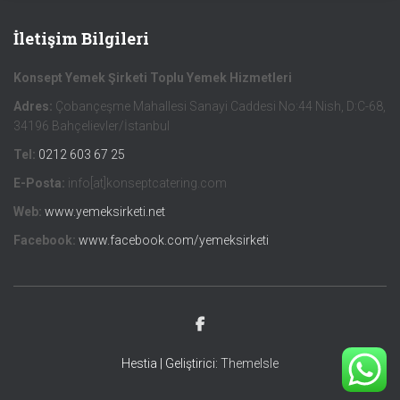
İletişim Bilgileri
Konsept Yemek Şirketi Toplu Yemek Hizmetleri
Adres:
Çobançeşme Mahallesi Sanayi Caddesi No:44 Nish, D:C-68,
34196 Bahçelievler/İstanbul
Tel:
0212 603 67 25
E-Posta:
info[at]konseptcatering.com
Web:
www.yemeksirketi.net
Facebook:
www.facebook.com/yemeksirketi
Hestia | Geliştirici:
ThemeIsle