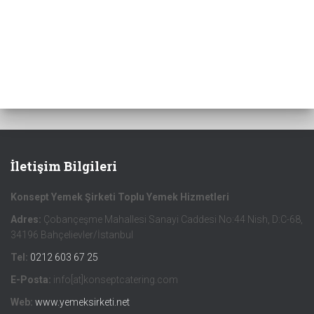
İletişim Bilgileri
Konsept Yemek Şirketi Toplu Yemek Hizmetleri
Adres:
Çobançeşme Mahallesi Sanayi Caddesi No:44 Nish, D:C-68,
34196 Bahçelievler/İstanbul
Tel:
0212 603 67 25
E-Posta:
info[at]konseptcatering.com
Web:
www.yemeksirketi.net