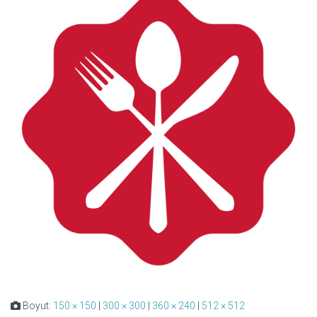
Boyut:
150 × 150
|
300 × 300
|
360 × 240
|
512 × 512