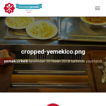
MENÜY
cropped-yemekico.png
yemeksirketi
tarafından
30 Nisan 2018
tarihinde yayınlandı