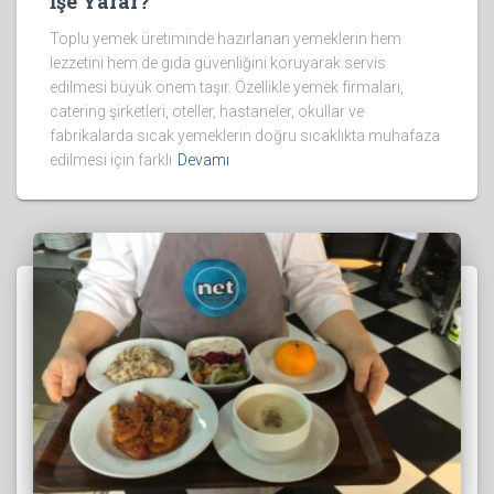
İşe Yarar?
Toplu yemek üretiminde hazırlanan yemeklerin hem
lezzetini hem de gıda güvenliğini koruyarak servis
edilmesi büyük önem taşır. Özellikle yemek firmaları,
catering şirketleri, oteller, hastaneler, okullar ve
fabrikalarda sıcak yemeklerin doğru sıcaklıkta muhafaza
edilmesi için farklı
Devamı