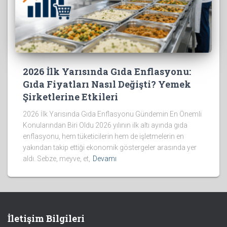
2026 İlk Yarısında Gıda Enflasyonu:
Gıda Fiyatları Nasıl Değişti? Yemek
Şirketlerine Etkileri
2026 İlk Yarısında Gıda Enflasyonu Gündemin En Önemli
Konularından Biri Oldu 2026 yılının ilk altı ayında gıda
enflasyonu, hem tüketicilerin hem de işletmelerin en
yakından takip ettiği ekonomik göstergeler arasında yer
aldı. Sebze, meyve, et,
Devamı
İletişim Bilgileri