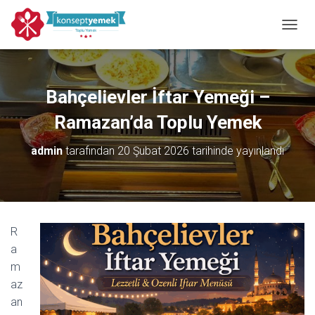
MENÜY
Bahçelievler İftar Yemeği –
Ramazan’da Toplu Yemek
admin
tarafından
20 Şubat 2026
tarihinde yayınlandı
R
a
m
az
an