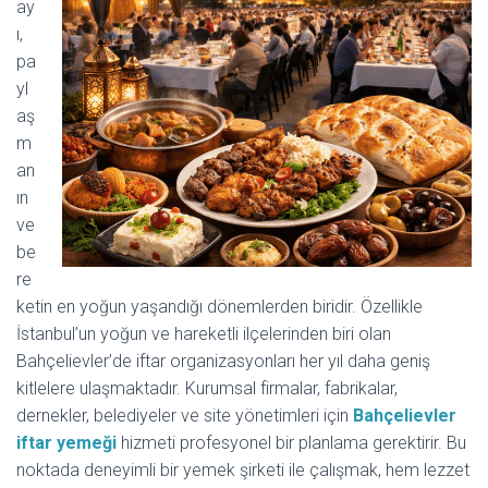
ay
ı,
pa
yl
aş
m
an
ın
ve
be
re
ketin en yoğun yaşandığı dönemlerden biridir. Özellikle
İstanbul’un yoğun ve hareketli ilçelerinden biri olan
Bahçelievler
’de iftar organizasyonları her yıl daha geniş
kitlelere ulaşmaktadır. Kurumsal firmalar, fabrikalar,
dernekler, belediyeler ve site yönetimleri için
Bahçelievler
iftar yemeği
hizmeti profesyonel bir planlama gerektirir. Bu
noktada deneyimli bir yemek şirketi ile çalışmak, hem lezzet