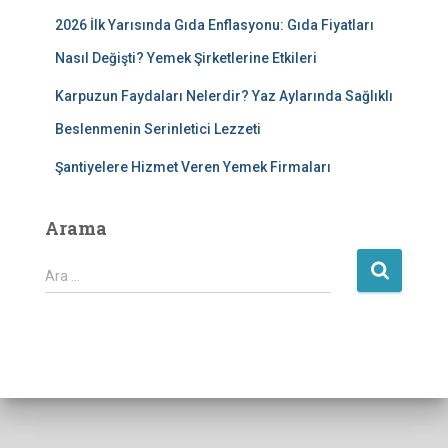
2026 İlk Yarısında Gıda Enflasyonu: Gıda Fiyatları
Nasıl Değişti? Yemek Şirketlerine Etkileri
Karpuzun Faydaları Nelerdir? Yaz Aylarında Sağlıklı
Beslenmenin Serinletici Lezzeti
Şantiyelere Hizmet Veren Yemek Firmaları
Arama
A
Ara …
r
a
m
a
: