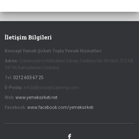
İletişim Bilgileri
Konsept Yemek Şirketi Toplu Yemek Hizmetleri
Adres:
Çobançeşme Mahallesi Sanayi Caddesi No:44 Nish, D:C-68,
34196 Bahçelievler/İstanbul
Tel:
0212 603 67 25
E-Posta:
info[at]konseptcatering.com
Web:
www.yemeksirketi.net
Facebook:
www.facebook.com/yemeksirketi